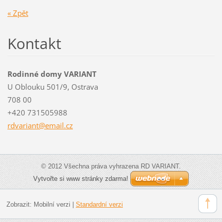
« Zpět
Kontakt
Rodinné domy VARIANT
U Oblouku 501/9, Ostrava
708 00
+420 731505988
rdvarian
t@email.
cz
© 2012 Všechna práva vyhrazena RD VARIANT.
Vytvořte si www stránky zdarma!
Zobrazit:
Mobilní verzi
|
Standardní verzi