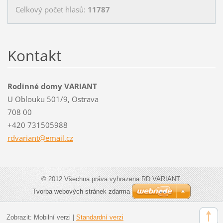
Celkový počet hlasů:
11787
Kontakt
Rodinné domy VARIANT
U Oblouku 501/9, Ostrava
708 00
+420 731505988
rdvarian
t@email.
cz
© 2012 Všechna práva vyhrazena RD VARIANT.
Tvorba webových stránek zdarma
Zobrazit:
Mobilní verzi
|
Standardní verzi