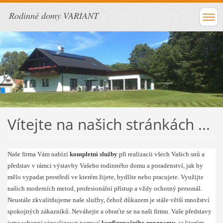
Rodinné domy VARIANT
Vítejte na našich stránkách ...
Naše firma Vám nabízí
kompletní služby
při realizacii všech Vašich snů a
představ v rámci výstavby Vašeho rodinného domu a poradenství, jak by
mělo vypadat prostředí ve kterém žijete, bydlíte nebo pracujete. Využijte
našich moderních metod, profesionální přístup a vždy ochotný personál.
Neustále zkvalitňujeme naše služby, čehož důkazem je stále větší množství
spokojných zákazníků. Neváhejte a obraťte se na naši firmu. Vaše představy
jsme schopni vizualizovat pomocí
konfiguračního programu
, se kterým